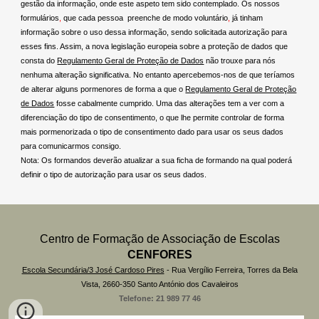
gestão da informação, onde este aspeto tem sido contemplado. Os nossos
formulários
,
que cada pessoa preenche de modo voluntário
,
já tinham
informação sobre o uso dessa informação, sendo solicitada autorização para
esses fins. Assim, a nova legislação europeia sobre a proteção de dados que
consta do
Regulamento Geral de Proteção de Dados
não trouxe para nós
nenhuma alteração significativa. No entanto apercebemos-nos de que teríamos
de alterar alguns pormenores de forma a que o
Regulamento Geral de Proteção
de Dados
fosse cabalmente cumprido. Uma das alterações tem a ver com a
diferenciação do tipo de consentimento, o que lhe permite controlar de forma
mais pormenorizada o tipo de consentimento dado para usar os seus dados
para comunicarmos consigo.
Nota: Os formandos deverão atualizar a sua ficha de formando na qual poderá
definir o tipo de autorização para usar os seus dados.
Centro de Formação de Associação de Escolas
CENFORES
Escola Secundária/3 José Cardoso Pires
-
Rua Vergílio Ferreira,
Torres da Bela
Vista,
2660-350 Santo António dos Cavaleiros
Telefone: 21 989 77 46