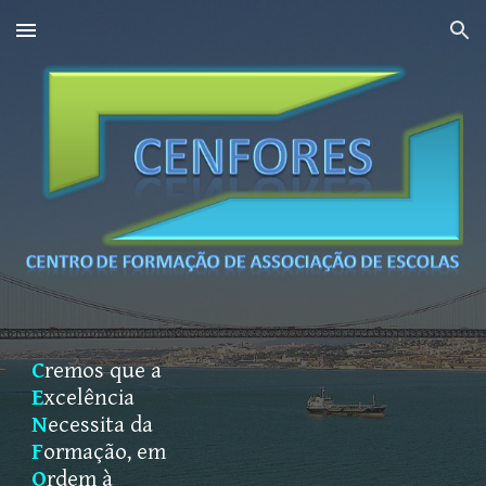
Skip to main content
Skip to navigation
C
remos que a
E
xcelência
N
ecessita da
F
ormação, em
O
rdem à