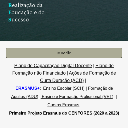
R
ealização da
E
ducação e do
S
ucesso
Moodle
Plano de Capacitação Digital Docente
|
Plano de
Formação não Financiado
|
Ações de Formação de
Curta Duração (ACD)
|
ERASMUS+
:
Ensino Escolar (SCH)
|
Formação de
Adultos (ADU
)
|
Ensino e Formação Profissional (VET
)
|
Cursos Erasmus
Primeiro Projeto Erasmus do CENFORES (2020 a 2023)